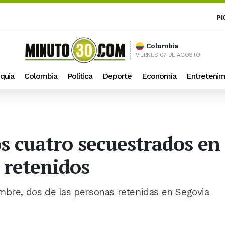
PI
Colombia
VIERNES 07 DE AGOSTO
quia
Colombia
Política
Deporte
Economía
Entretenim
os cuatro secuestrados e
 retenidos
mbre, dos de las personas retenidas en Segovia