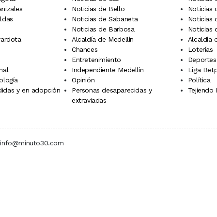
anizales
Noticias de Bello
Noticias
aldas
Noticias de Sabaneta
Noticias 
Noticias de Barbosa
Noticias
rardota
Alcaldía de Medellín
Alcaldía
Chances
Loterías
Entretenimiento
Deportes
nal
Independiente Medellín
Liga Betp
ología
Opinión
Política
idas y en adopción
Personas desaparecidas y
Tejiendo
extraviadas
 | info@minuto30.com