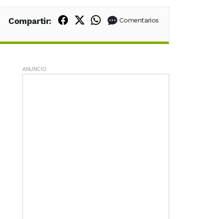
Compartir en Facebook
Compartir en X (Twitter)
Compartir en WhatsApp
Compartir:
Comentarios
ANUNCIO