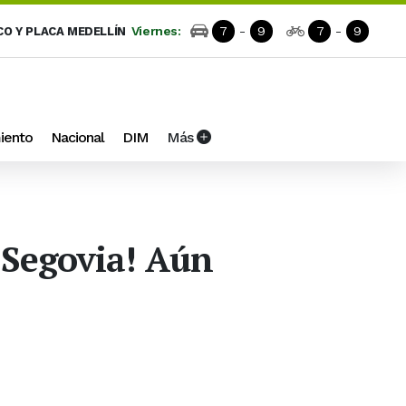
Viernes:
7
-
9
7
-
9
CO Y PLACA MEDELLÍN
iento
Nacional
DIM
Más
n Segovia! Aún