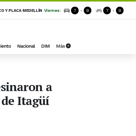
Viernes:
7
-
9
7
-
9
CO Y PLACA MEDELLÍN
iento
Nacional
DIM
Más
esinaron a
de Itagüí