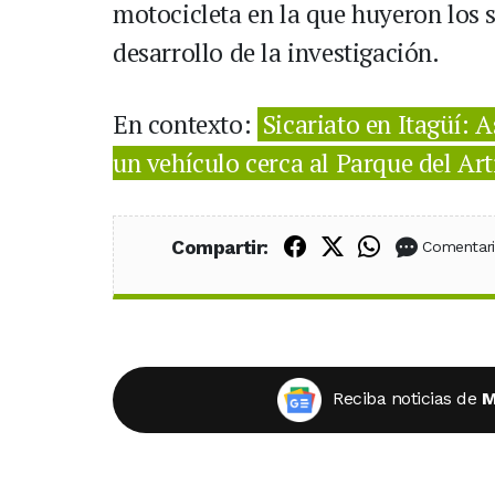
motocicleta en la que huyeron los s
desarrollo de la investigación.
En contexto:
Sicariato en Itagüí: 
un vehículo cerca al Parque del Art
Compartir en Fac
Compartir en X
Compartir
Compartir:
Comentar
Reciba noticias de
M