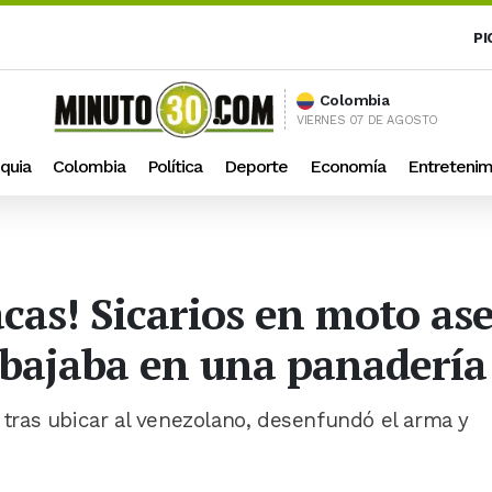
PI
Colombia
VIERNES 07 DE AGOSTO
quia
Colombia
Política
Deporte
Economía
Entretenim
lacas! Sicarios en moto as
bajaba en una panadería 
y tras ubicar al venezolano, desenfundó el arma y