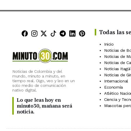
Todas las s
Minuto30 en Facebook
Minuto30 en Instagram
Minuto30 en X (Twitter)
Minuto30 en TikTok
Canal de Minuto30 en
Minuto30 en Linke
Minuto30 en Pin
Inicio
Noticias de B
Noticias de M
Noticias de C
Noticias Itagüí
Noticias de Colombia y del
Noticias de Gi
mundo, minuto a minuto, en
tiempo real. Oigo, veo y leo en un
Internacional
solo medio de comunicación
Economía
nativo digital.
Atlético Nacio
Lo que leas hoy en
Ciencia y Tecn
minuto30, mañana será
Mascotas perd
noticia.