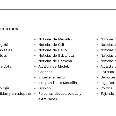
ecciones
 Telegram
dIn
terest
Noticias de Medellín
Noticias 
ogotá
Noticias de Cali
Noticias
anizales
Noticias de Bello
Noticias
aldas
Noticias de Sabaneta
Noticias 
Noticias de Barbosa
Noticias
rardota
Alcaldía de Medellín
Alcaldía
Chances
Loterías
Entretenimiento
Deportes
nal
Independiente Medellín
Liga Betp
ología
Opinión
Política
idas y en adopción
Personas desaparecidas y
Tejiendo
extraviadas