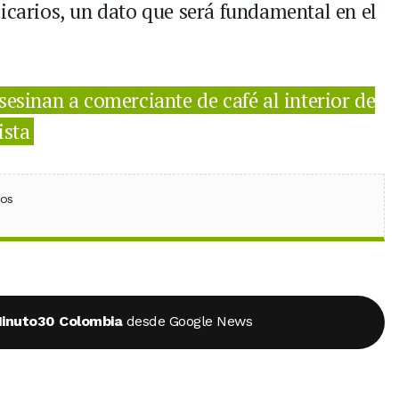
icarios, un dato que será fundamental en el
Asesinan a comerciante de café al interior de
ista
ebook
 (Twitter)
 en WhatsApp
ios
inuto30 Colombia
desde Google News