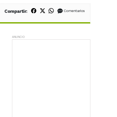
Compartir en Facebook
Compartir en X (Twitter)
Compartir en WhatsApp
Compartir:
Comentarios
ANUNCIO