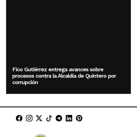
Fico Gutiérrez entrega avances sobre
procesos contra la Alcaldía de Quintero por
corrupción
Minuto30 en Facebook
Minuto30 en Instagram
Minuto30 en X (Twitter)
Minuto30 en TikTok
Canal de Minuto30 en T
Minuto30 en LinkedIn
Minuto30 en Pinte