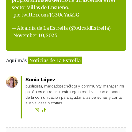
sector Villas de Ensueño.
pic.twitter.com/JG3UcYaXGG
— Alcaldía de La Estrella (@AlcaldEstrella)
November 10, 2025
Aquí más
Noticias de La Estrella
Sonia López
publicista, mercadotecnóloga y community manager, mi
pasión es entrelazar estrategias creativas con el poder
de la comunicación para ayudar a las personas y contar
sus valiosas historias.