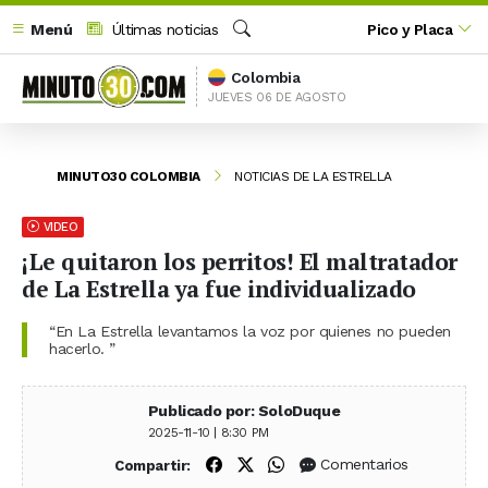
Menú
Últimas noticias
Pico y Placa
Buscar
Colombia
JUEVES 06 DE AGOSTO
MINUTO30 COLOMBIA
NOTICIAS DE LA ESTRELLA
VIDEO
¡Le quitaron los perritos! El maltratador
de La Estrella ya fue individualizado
“En La Estrella levantamos la voz por quienes no pueden
hacerlo. ”
Publicado por: SoloDuque
2025-11-10 | 8:30 PM
Compartir en Facebook
Compartir en X (Twitter)
Compartir en WhatsApp
Comentarios
Compartir: