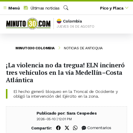
Menú
Últimas noticias
Pico y Placa
Buscar
Colombia
JUEVES 06 DE AGOSTO
MINUTO30 COLOMBIA
NOTICIAS DE ANTIOQUIA
¡La violencia no da tregua! ELN incineró
tres vehículos en la vía Medellín–Costa
Atlántica
El hecho generó bloqueo en la Troncal de Occidente y
obligó la intervención del Ejército en la zona.
Publicado por: Sara Cespedes
2026-05-10 | 12:01 PM
Compartir en Facebook
Compartir en X (Twitter)
Compartir en WhatsApp
Comentarios
Compartir: