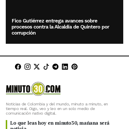
Fico Gutiérrez entrega avances sobre
procesos contra la Alcaldía de Quintero por
corrupción
Minuto30 en Facebook
Minuto30 en Instagram
Minuto30 en X (Twitter)
Minuto30 en TikTok
Canal de Minuto30 en T
Minuto30 en LinkedIn
Minuto30 en Pinte
Noticias de Colombia y del mundo, minuto a minuto, en
tiempo real. Oigo, veo y leo en un solo medio de
comunicación nativo digital.
Lo que leas hoy en minuto30, mañana será
noticia.