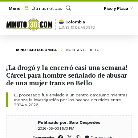
Menú
Últimas noticias
Pico y Placa
Buscar
Colombia
LUNES 10 DE AGOSTO
MINUTO30 COLOMBIA
NOTICIAS DE BELLO
¡La drogó y la encerró casi una semana!
Cárcel para hombre señalado de abusar
de una mujer trans en Bello
El procesado fue enviado a un centro carcelario mientras
avanza la investigación por los hechos ocurridos entre
2024 y 2026.
Publicado por: Sara Cespedes
2026-06-03 | 5:13 PM
Compartir en Facebook
Compartir en X (Twitter)
Compartir en WhatsApp
Comentarios
Compartir: