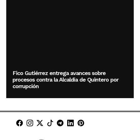
Fico Gutiérrez entrega avances sobre
procesos contra la Alcaldía de Quintero por
corrupción
Minuto30 en Facebook
Minuto30 en Instagram
Minuto30 en X (Twitter)
Minuto30 en TikTok
Canal de Minuto30 en T
Minuto30 en LinkedIn
Minuto30 en Pinte