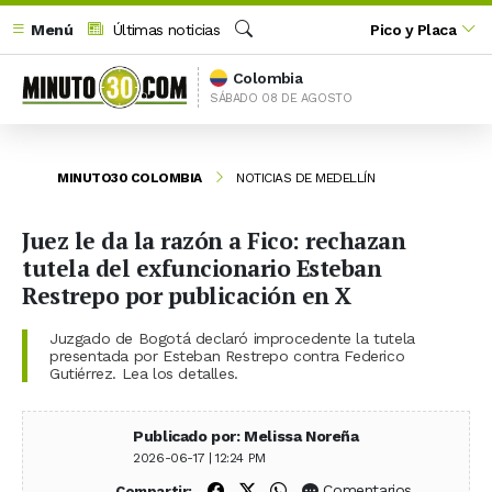
Menú
Últimas noticias
Pico y Placa
Buscar
Colombia
SÁBADO 08 DE AGOSTO
MINUTO30 COLOMBIA
NOTICIAS DE MEDELLÍN
Juez le da la razón a Fico: rechazan
tutela del exfuncionario Esteban
Restrepo por publicación en X
Juzgado de Bogotá declaró improcedente la tutela
presentada por Esteban Restrepo contra Federico
Gutiérrez. Lea los detalles.
Publicado por: Melissa Noreña
2026-06-17 | 12:24 PM
Compartir en Facebook
Compartir en X (Twitter)
Compartir en WhatsApp
Comentarios
Compartir: