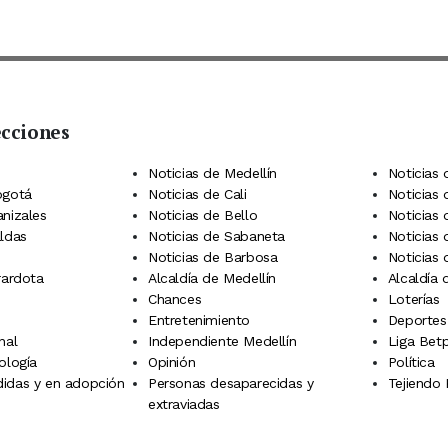
ecciones
 Telegram
dIn
terest
Noticias de Medellín
Noticias 
ogotá
Noticias de Cali
Noticias
anizales
Noticias de Bello
Noticias
aldas
Noticias de Sabaneta
Noticias 
Noticias de Barbosa
Noticias
rardota
Alcaldía de Medellín
Alcaldía
Chances
Loterías
Entretenimiento
Deportes
nal
Independiente Medellín
Liga Betp
ología
Opinión
Política
idas y en adopción
Personas desaparecidas y
Tejiendo
extraviadas