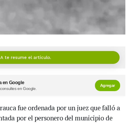
IA te resume el artículo.
a en Google
Agregar
 consultes en Google.
auca fue ordenada por un juez que falló a
entada por el personero del municipio de