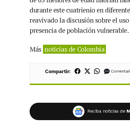
durante este cuatrienio en diferent
reavivado la discusión sobre el uso
presencia de población vulnerable.
Más
noticias de Colombia
Compartir en Fac
Compartir en X
Compartir
Compartir:
Comentar
Reciba noticias de
M