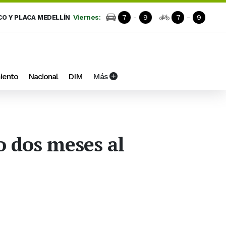
Viernes:
7
-
9
7
-
9
CO Y PLACA MEDELLÍN
iento
Nacional
DIM
Más
o dos meses al