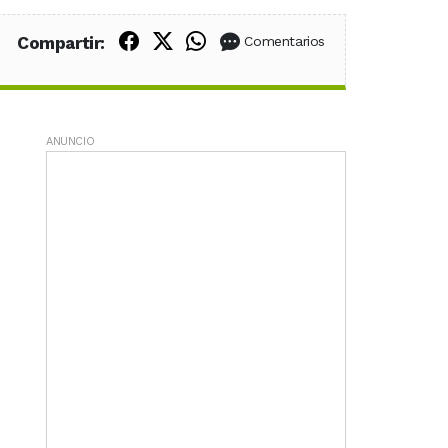
Compartir en Facebook
Compartir en X (Twitter)
Compartir en WhatsApp
Compartir:
Comentarios
ANUNCIO