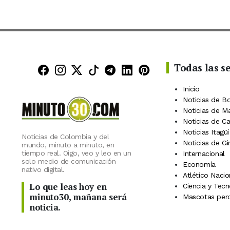
Todas las s
Minuto30 en Facebook
Minuto30 en Instagram
Minuto30 en X (Twitter)
Minuto30 en TikTok
Canal de Minuto30 en
Minuto30 en Linke
Minuto30 en Pin
Inicio
Noticias de B
Noticias de M
Noticias de C
Noticias Itagüí
Noticias de Colombia y del
Noticias de Gi
mundo, minuto a minuto, en
tiempo real. Oigo, veo y leo en un
Internacional
solo medio de comunicación
Economía
nativo digital.
Atlético Nacio
Lo que leas hoy en
Ciencia y Tecn
minuto30, mañana será
Mascotas perd
noticia.