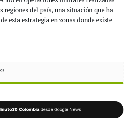
es regiones del país, una situación que ha
 de esta estrategia en zonas donde existe
ebook
 (Twitter)
 en WhatsApp
ios
inuto30 Colombia
desde Google News