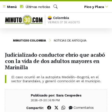
Menú
Últimas noticias
Pico y Placa
Buscar
Colombia
VIERNES 07 DE AGOSTO
MINUTO30 COLOMBIA
NOTICIAS DE ANTIOQUIA
Judicializado conductor ebrio que acabó
con la vida de dos adultos mayores en
Marinilla
El caso ocurrió en la autopista Medellín–Bogotá, en el
sector Barandales, y generó conmoción en el municipio.
Publicado por: Sara Cespedes
2026-01-20 | 6:19 PM
Compartir en Facebook
Compartir en X (Twitter)
Compartir en WhatsApp
Comentarios
Compartir: