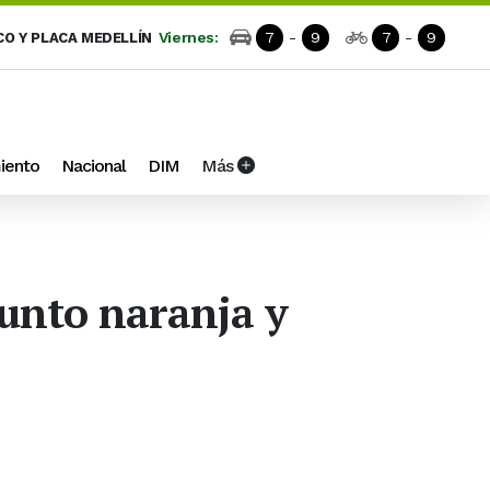
Viernes:
7
-
9
7
-
9
CO Y PLACA MEDELLÍN
iento
Nacional
DIM
Más
junto naranja y