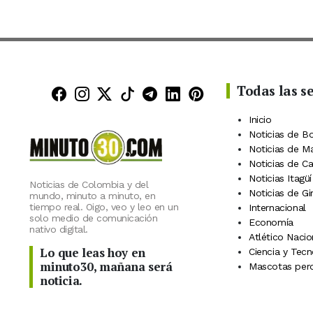
Todas las s
Minuto30 en Facebook
Minuto30 en Instagram
Minuto30 en X (Twitter)
Minuto30 en TikTok
Canal de Minuto30 en
Minuto30 en Linke
Minuto30 en Pin
Inicio
Noticias de B
Noticias de M
Noticias de C
Noticias Itagüí
Noticias de Colombia y del
Noticias de Gi
mundo, minuto a minuto, en
tiempo real. Oigo, veo y leo en un
Internacional
solo medio de comunicación
Economía
nativo digital.
Atlético Nacio
Lo que leas hoy en
Ciencia y Tecn
minuto30, mañana será
Mascotas perd
noticia.