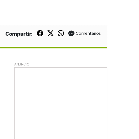
Compartir en Facebook
Compartir en X (Twitter)
Compartir en WhatsApp
Compartir:
Comentarios
ANUNCIO