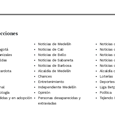
ecciones
 Telegram
dIn
terest
Noticias de Medellín
Noticias 
ogotá
Noticias de Cali
Noticias
anizales
Noticias de Bello
Noticias
aldas
Noticias de Sabaneta
Noticias 
Noticias de Barbosa
Noticias
rardota
Alcaldía de Medellín
Alcaldía
Chances
Loterías
Entretenimiento
Deportes
nal
Independiente Medellín
Liga Betp
ología
Opinión
Política
idas y en adopción
Personas desaparecidas y
Tejiendo
extraviadas