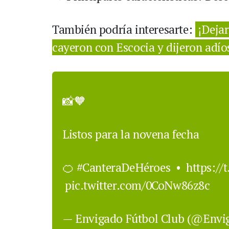
También podría interesarte:
¡Dejar
cayeron con Escocia y dijeron adío
📸🧡
Listos para la novena fecha
🍊
#CanteraDeHéroes
•
https://
pic.twitter.com/0CoNw86z8c
— Envigado Fútbol Club (@Env