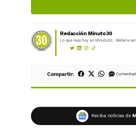
Redacción Minuto30
Lo que leas hoy en Minuto30... Mañana será
Compartir en Fac
Compartir en X
Compartir
Compartir:
Comentar
Reciba noticias de
M