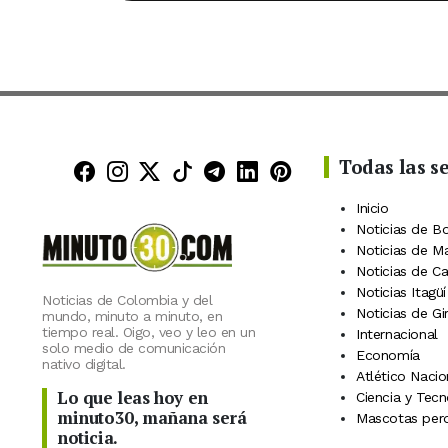
Todas las s
Minuto30 en Facebook
Minuto30 en Instagram
Minuto30 en X (Twitter)
Minuto30 en TikTok
Canal de Minuto30 en
Minuto30 en Linke
Minuto30 en Pin
Inicio
Noticias de B
Noticias de M
Noticias de C
Noticias Itagüí
Noticias de Colombia y del
Noticias de Gi
mundo, minuto a minuto, en
tiempo real. Oigo, veo y leo en un
Internacional
solo medio de comunicación
Economía
nativo digital.
Atlético Nacio
Lo que leas hoy en
Ciencia y Tecn
minuto30, mañana será
Mascotas perd
noticia.