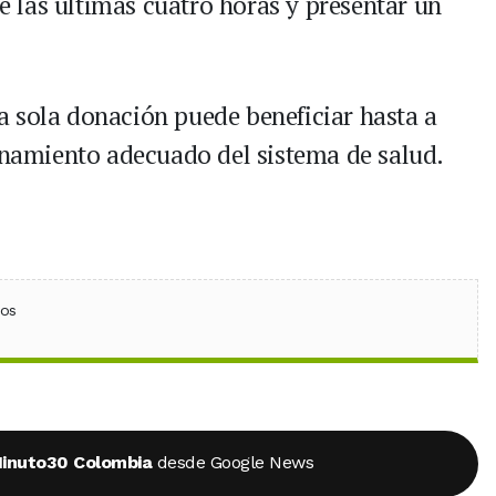
 las últimas cuatro horas y presentar un
 sola donación puede beneficiar hasta a
ionamiento adecuado del sistema de salud.
ebook
 (Twitter)
 en WhatsApp
ios
inuto30 Colombia
desde Google News