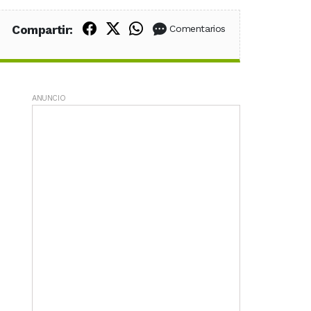
Compartir en Facebook
Compartir en X (Twitter)
Compartir en WhatsApp
Compartir:
Comentarios
ANUNCIO