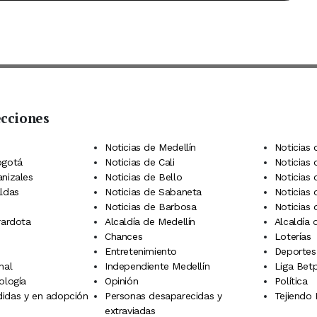
ecciones
 Telegram
dIn
terest
Noticias de Medellín
Noticias 
ogotá
Noticias de Cali
Noticias
anizales
Noticias de Bello
Noticias
aldas
Noticias de Sabaneta
Noticias 
Noticias de Barbosa
Noticias
rardota
Alcaldía de Medellín
Alcaldía
Chances
Loterías
Entretenimiento
Deportes
nal
Independiente Medellín
Liga Betp
ología
Opinión
Política
idas y en adopción
Personas desaparecidas y
Tejiendo
extraviadas