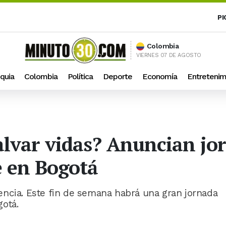
PI
Colombia
VIERNES 07 DE AGOSTO
quia
Colombia
Política
Deporte
Economía
Entretenim
alvar vidas? Anuncian jo
e en Bogotá
encia. Este fin de semana habrá una gran jornada
otá.