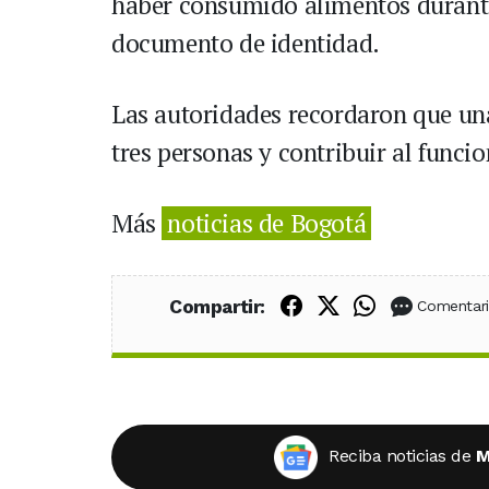
haber consumido alimentos durante
documento de identidad.
Las autoridades recordaron que una
tres personas y contribuir al func
Más
noticias de Bogotá
Compartir en Fac
Compartir en X
Compartir
Compartir:
Comentar
Reciba noticias de
M