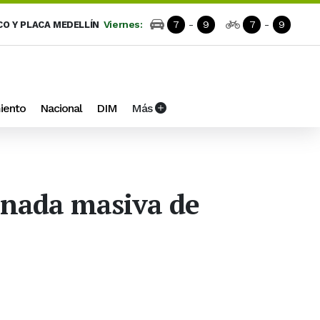
Viernes:
7
-
9
7
-
9
CO Y PLACA MEDELLÍN
iento
Nacional
DIM
Más
rnada masiva de