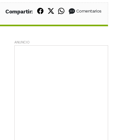
Compartir en Facebook
Compartir en X (Twitter)
Compartir en WhatsApp
Compartir:
Comentarios
ANUNCIO