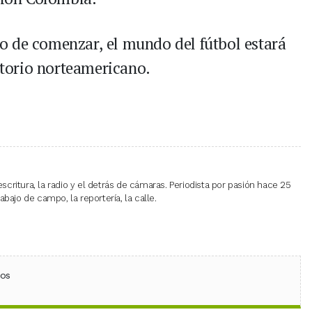
o de comenzar, el mundo del fútbol estará
ritorio norteamericano.
escritura, la radio y el detrás de cámaras. Periodista por pasión hace 25
bajo de campo, la reportería, la calle.
ebook
 (Twitter)
 en WhatsApp
ios