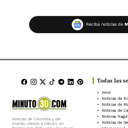
Reciba noticias de
M
Todas las s
Minuto30 en Facebook
Minuto30 en Instagram
Minuto30 en X (Twitter)
Minuto30 en TikTok
Canal de Minuto30 en
Minuto30 en Linke
Minuto30 en Pin
Inicio
Noticias de B
Noticias de M
Noticias de C
Noticias Itagüí
Noticias de Colombia y del
Noticias de Gi
mundo, minuto a minuto, en
tiempo real. Oigo, veo y leo en un