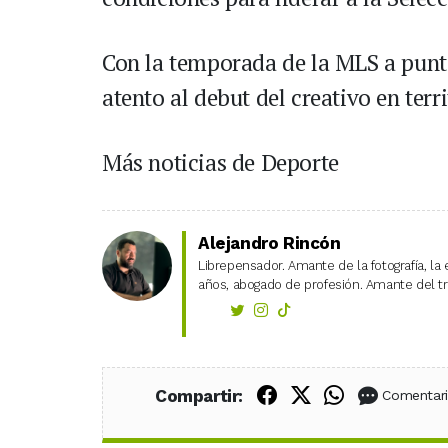
Con la temporada de la MLS a punt
atento al debut del creativo en ter
Más noticias de Deporte
Alejandro Rincón
Librepensador. Amante de la fotografía, la 
años, abogado de profesión. Amante del tra
Compartir en Fac
Compartir en X
Compartir
Compartir:
Comentar