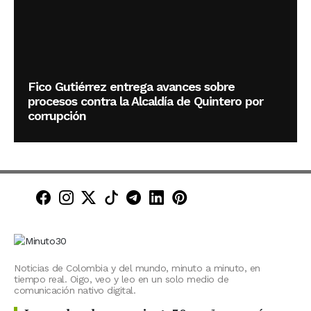
Fico Gutiérrez entrega avances sobre
procesos contra la Alcaldía de Quintero por
corrupción
Minuto30 en Facebook
Minuto30 en Instagram
Minuto30 en X (Twitter)
Minuto30 en TikTok
Canal de Minuto30 en T
Minuto30 en LinkedIn
Minuto30 en Pinte
Noticias de Colombia y del mundo, minuto a minuto, en
tiempo real. Oigo, veo y leo en un solo medio de
comunicación nativo digital.