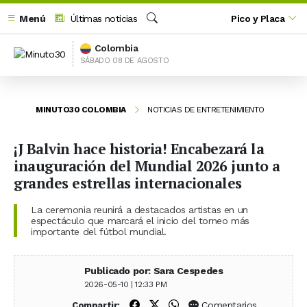
Menú
Últimas noticias
Pico y Placa
Buscar
Colombia
SÁBADO 08 DE AGOSTO
MINUTO30 COLOMBIA
NOTICIAS DE ENTRETENIMIENTO
¡J Balvin hace historia! Encabezará la
inauguración del Mundial 2026 junto a
grandes estrellas internacionales
La ceremonia reunirá a destacados artistas en un
espectáculo que marcará el inicio del torneo más
importante del fútbol mundial.
Publicado por: Sara Cespedes
2026-05-10 | 12:33 PM
Compartir en Facebook
Compartir en X (Twitter)
Compartir en WhatsApp
Comentarios
Compartir: