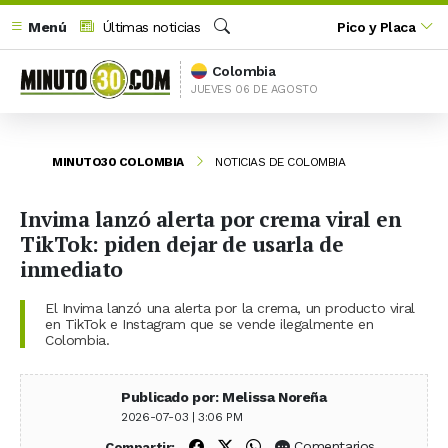
Menú
Últimas noticias
Pico y Placa
Buscar
Colombia
JUEVES 06 DE AGOSTO
MINUTO30 COLOMBIA
NOTICIAS DE COLOMBIA
Invima lanzó alerta por crema viral en
TikTok: piden dejar de usarla de
inmediato
El Invima lanzó una alerta por la crema, un producto viral
en TikTok e Instagram que se vende ilegalmente en
Colombia.
Publicado por: Melissa Noreña
2026-07-03 | 3:06 PM
Compartir en Facebook
Compartir en X (Twitter)
Compartir en WhatsApp
Comentarios
Compartir: