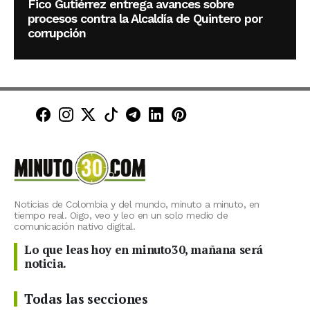
Fico Gutiérrez entrega avances sobre
procesos contra la Alcaldía de Quintero por
corrupción
Minuto30 en Facebook
Minuto30 en Instagram
Minuto30 en X (Twitter)
Minuto30 en TikTok
Canal de Minuto30 en T
Minuto30 en LinkedIn
Minuto30 en Pinte
Noticias de Colombia y del mundo, minuto a minuto, en
tiempo real. Oigo, veo y leo en un solo medio de
comunicación nativo digital.
Lo que leas hoy en minuto30, mañana será
noticia.
Todas las secciones