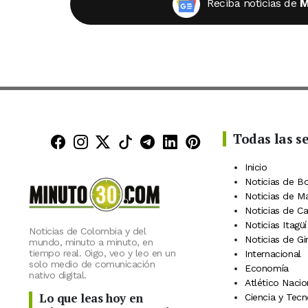
Reciba noticias de
M
Todas las s
Minuto30 en Facebook
Minuto30 en Instagram
Minuto30 en X (Twitter)
Minuto30 en TikTok
Canal de Minuto30 en
Minuto30 en Linke
Minuto30 en Pin
Inicio
Noticias de B
Noticias de M
Noticias de C
Noticias Itagüí
Noticias de Colombia y del
Noticias de Gi
mundo, minuto a minuto, en
tiempo real. Oigo, veo y leo en un
Internacional
solo medio de comunicación
Economía
nativo digital.
Atlético Nacio
Lo que leas hoy en
Ciencia y Tecn