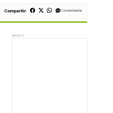
Compartir en Facebook
Compartir en X (Twitter)
Compartir en WhatsApp
Compartir:
Comentarios
ANUNCIO