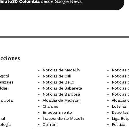
inuto30 Colombia
desde Google News
ecciones
 Telegram
dIn
terest
Noticias de Medellín
Noticias 
ogotá
Noticias de Cali
Noticias
anizales
Noticias de Bello
Noticias
aldas
Noticias de Sabaneta
Noticias 
Noticias de Barbosa
Noticias
rardota
Alcaldía de Medellín
Alcaldía
Chances
Loterías
Entretenimiento
Deportes
nal
Independiente Medellín
Liga Betp
ología
Opinión
Política