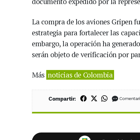
documento expedido por la represe
La compra de los aviones Gripen f
estrategia para fortalecer las capac
embargo, la operación ha generado
serán objeto de verificación por pa
Más
noticias de Colombia
Compartir en Fac
Compartir en X
Compartir
Compartir:
Comentar