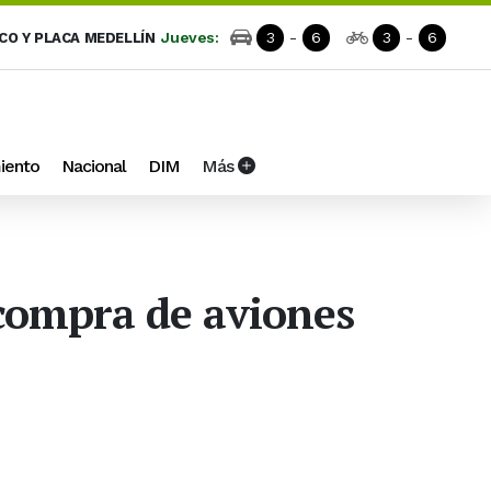
Jueves:
3
-
6
3
-
6
ICO Y PLACA MEDELLÍN
iento
Nacional
DIM
Más
 compra de aviones