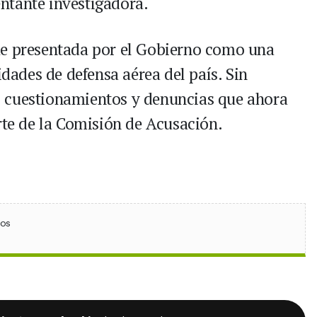
ntante investigadora.
ue presentada por el Gobierno como una
idades de defensa aérea del país. Sin
 cuestionamientos y denuncias que ahora
rte de la Comisión de Acusación.
ebook
 (Twitter)
 en WhatsApp
ios