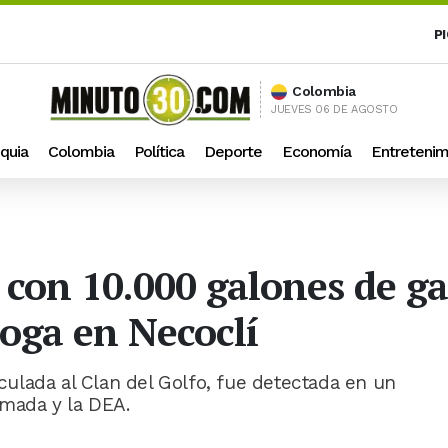
P
Colombia
JUEVES 06 DE AGOSTO
quia
Colombia
Política
Deporte
Economía
Entretenim
 con 10.000 galones de ga
roga en Necoclí
ulada al Clan del Golfo, fue detectada en un
rmada y la DEA.