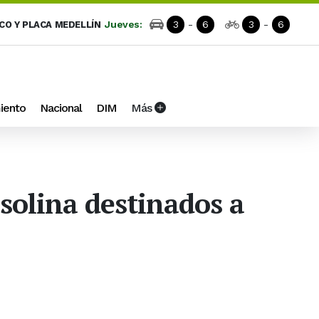
Jueves:
3
-
6
3
-
6
ICO Y PLACA MEDELLÍN
iento
Nacional
DIM
Más
solina destinados a