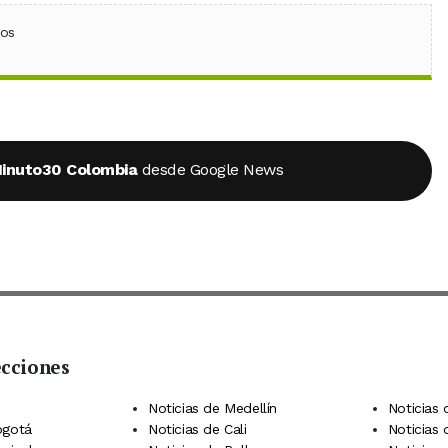
ebook
 (Twitter)
 en WhatsApp
ios
inuto30 Colombia
desde Google News
ecciones
 Telegram
dIn
terest
Noticias de Medellín
Noticias 
ogotá
Noticias de Cali
Noticias