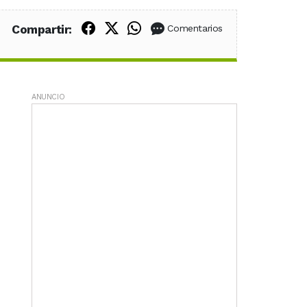
Compartir en Facebook
Compartir en X (Twitter)
Compartir en WhatsApp
Compartir:
Comentarios
ANUNCIO