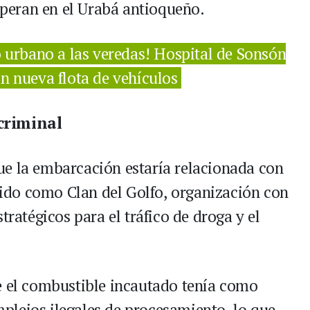
peran en el Urabá antioqueño.
o urbano a las veredas! Hospital de Sonsón
n nueva flota de vehículos
 criminal
ue la embarcación estaría relacionada con
do como Clan del Golfo, organización con
tratégicos para el tráfico de droga y el
e el combustible incautado tenía como
plejos ilegales de procesamiento, lo que