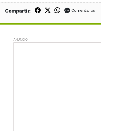
Compartir en Facebook
Compartir en X (Twitter)
Compartir en WhatsApp
Compartir:
Comentarios
ANUNCIO