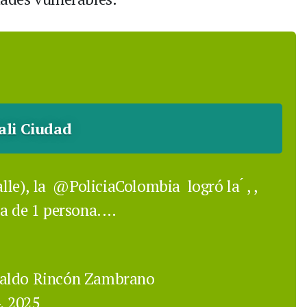
ali Ciudad
lle), la
@PoliciaColombia
logró la ́ , ,
ra de 1 persona.…
waldo Rincón Zambrano
, 2025