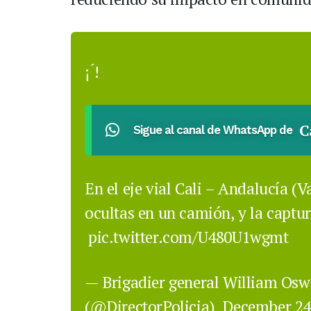
¡ ́!
C
Sigue al canal de WhatsApp de
En el eje vial Cali – Andalucía (Va
ocultas en un camión, y la captu
pic.twitter.com/U480U1wgmt
— Brigadier general William Os
(@DirectorPolicia)
December 24