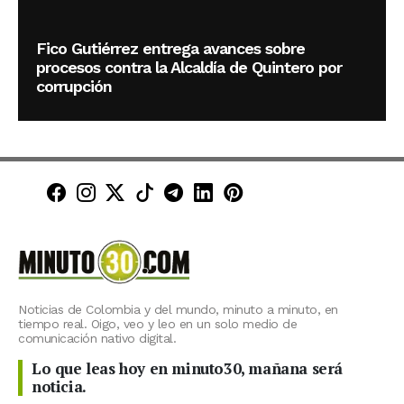
Fico Gutiérrez entrega avances sobre
procesos contra la Alcaldía de Quintero por
corrupción
Minuto30 en Facebook
Minuto30 en Instagram
Minuto30 en X (Twitter)
Minuto30 en TikTok
Canal de Minuto30 en T
Minuto30 en LinkedIn
Minuto30 en Pinte
Noticias de Colombia y del mundo, minuto a minuto, en
tiempo real. Oigo, veo y leo en un solo medio de
comunicación nativo digital.
Lo que leas hoy en minuto30, mañana será
noticia.