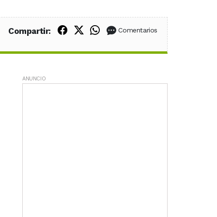
Compartir en Facebook
Compartir en X (Twitter)
Compartir en WhatsApp
Compartir:
Comentarios
ANUNCIO