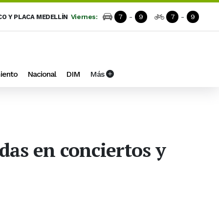
Viernes:
7
-
9
7
-
9
CO Y PLACA MEDELLÍN
iento
Nacional
DIM
Más
das en conciertos y