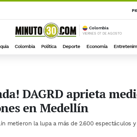
PI
Colombia
VIERNES 07 DE AGOSTO
quia
Colombia
Política
Deporte
Economía
Entretenim
nada! DAGRD aprieta medi
ones en Medellín
n metieron la lupa a más de 2.600 espectáculos y