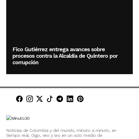
Fico Gutiérrez entrega avances sobre
procesos contra la Alcaldía de Quintero por
corrupción
Minuto30 en Facebook
Minuto30 en Instagram
Minuto30 en X (Twitter)
Minuto30 en TikTok
Canal de Minuto30 en T
Minuto30 en LinkedIn
Minuto30 en Pinte
Noticias de Colombia y del mundo, minuto a minuto, en
tiempo real. Oigo, veo y leo en un solo medio de