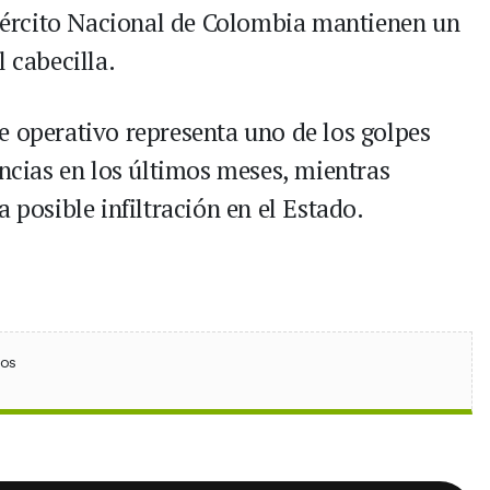
 Ejército Nacional de Colombia mantienen un
 cabecilla.
e operativo representa uno de los golpes
encias en los últimos meses, mientras
 posible infiltración en el Estado.
ebook
 (Twitter)
 en WhatsApp
ios