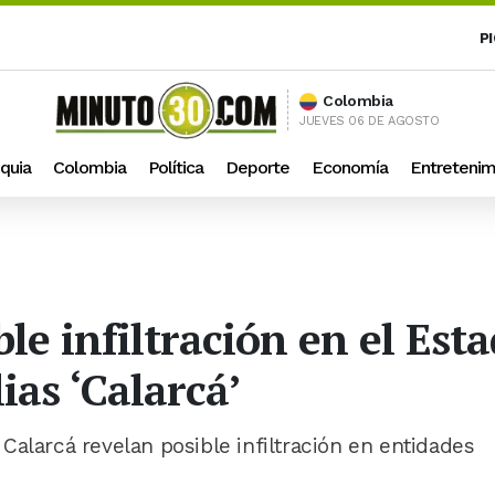
P
Colombia
JUEVES 06 DE AGOSTO
quia
Colombia
Política
Deporte
Economía
Entretenim
ble infiltración en el Esta
as ‘Calarcá’
Calarcá revelan posible infiltración en entidades