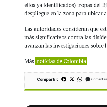
ellos ya identificados) tropas del
despliegue en la zona para ubicar al
Las autoridades consideran que est
más significativos contra las disid
avanzan las investigaciones sobre la
Más
noticias de Colombia
Compartir en Fac
Compartir en X
Compartir
Compartir:
Comentar