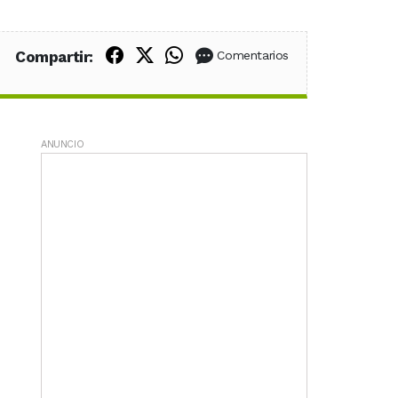
Compartir en Facebook
Compartir en X (Twitter)
Compartir en WhatsApp
Compartir:
Comentarios
ANUNCIO