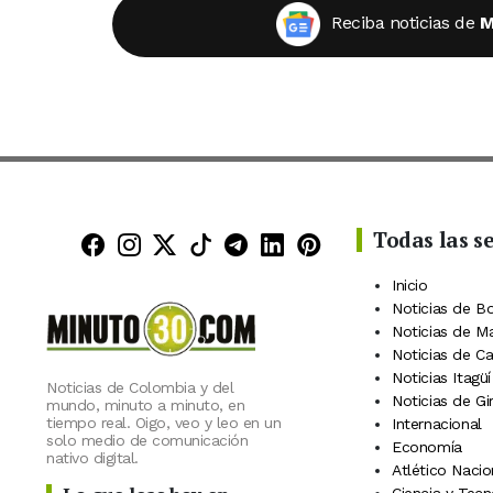
Reciba noticias de
M
Todas las s
Minuto30 en Facebook
Minuto30 en Instagram
Minuto30 en X (Twitter)
Minuto30 en TikTok
Canal de Minuto30 en
Minuto30 en Linke
Minuto30 en Pin
Inicio
Noticias de B
Noticias de M
Noticias de C
Noticias Itagüí
Noticias de Colombia y del
Noticias de Gi
mundo, minuto a minuto, en
tiempo real. Oigo, veo y leo en un
Internacional
solo medio de comunicación
Economía
nativo digital.
Atlético Nacio