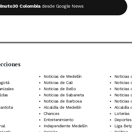
inuto30 Colombia
desde Google News
ecciones
 Telegram
dIn
terest
Noticias de Medellín
Noticias 
ogotá
Noticias de Cali
Noticias
anizales
Noticias de Bello
Noticias
aldas
Noticias de Sabaneta
Noticias 
Noticias de Barbosa
Noticias
rardota
Alcaldía de Medellín
Alcaldía
Chances
Loterías
Entretenimiento
Deportes
nal
Independiente Medellín
Liga Betp