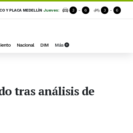
Jueves:
3
-
6
3
-
6
ICO Y PLACA MEDELLÍN
iento
Nacional
DIM
Más
do tras análisis de