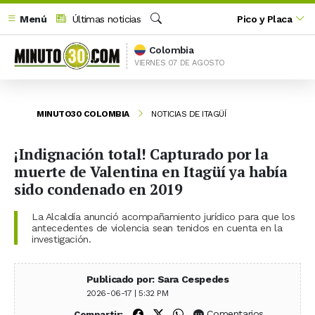
Menú
Últimas noticias
Pico y Placa
Buscar
Colombia
VIERNES 07 DE AGOSTO
MINUTO30 COLOMBIA
NOTICIAS DE ITAGÜÍ
¡Indignación total! Capturado por la
muerte de Valentina en Itagüí ya había
sido condenado en 2019
La Alcaldía anunció acompañamiento jurídico para que los
antecedentes de violencia sean tenidos en cuenta en la
investigación.
Publicado por: Sara Cespedes
2026-06-17 | 5:32 PM
Compartir en Facebook
Compartir en X (Twitter)
Compartir en WhatsApp
Comentarios
Compartir: