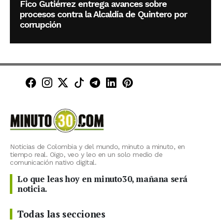
Fico Gutiérrez entrega avances sobre
procesos contra la Alcaldía de Quintero por
corrupción
Minuto30 en Facebook
Minuto30 en Instagram
Minuto30 en X (Twitter)
Minuto30 en TikTok
Canal de Minuto30 en T
Minuto30 en LinkedIn
Minuto30 en Pinte
Noticias de Colombia y del mundo, minuto a minuto, en
tiempo real. Oigo, veo y leo en un solo medio de
comunicación nativo digital.
Lo que leas hoy en minuto30, mañana será
noticia.
Todas las secciones