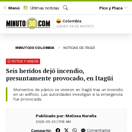
Menú
Últimas noticias
Pico y Placa
Buscar
Colombia
JUEVES 06 DE AGOSTO
MINUTO30 COLOMBIA
NOTICIAS DE ITAGÜÍ
FOTOS Y VIDEOS
Seis heridos dejó incendio,
presuntamente provocado, en Itagüí
Momentos de pánico se vivieron en Itagüí tras un incendio
en un edificio. Las autoridades investigan si la emergencia
fue provocada.
Publicado por: Melissa Noreña
2026-05-23 | 11:19 AM
Compartir en Facebook
Compartir en X (Twitter)
Compartir en WhatsApp
Comentarios
Compartir: