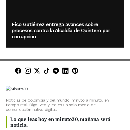
Fico Gutiérrez entrega avances sobre
procesos contra la Alcaldía de Quintero por
corrupción
Minuto30 en Facebook
Minuto30 en Instagram
Minuto30 en X (Twitter)
Minuto30 en TikTok
Canal de Minuto30 en T
Minuto30 en LinkedIn
Minuto30 en Pinte
Noticias de Colombia y del mundo, minuto a minuto, en
tiempo real. Oigo, veo y leo en un solo medio de
comunicación nativo digital.
Lo que leas hoy en minuto30, mañana será
noticia.