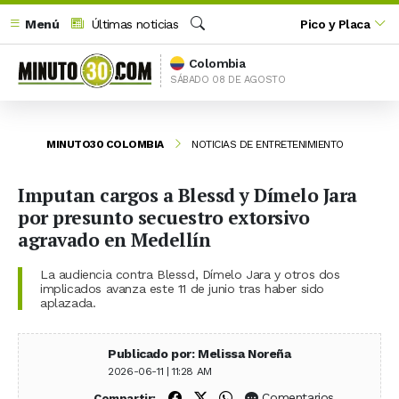
Menú
Últimas noticias
Pico y Placa
Buscar
Colombia
SÁBADO 08 DE AGOSTO
MINUTO30 COLOMBIA
NOTICIAS DE ENTRETENIMIENTO
Imputan cargos a Blessd y Dímelo Jara
por presunto secuestro extorsivo
agravado en Medellín
La audiencia contra Blessd, Dímelo Jara y otros dos
implicados avanza este 11 de junio tras haber sido
aplazada.
Publicado por: Melissa Noreña
2026-06-11 | 11:28 AM
Compartir en Facebook
Compartir en X (Twitter)
Compartir en WhatsApp
Comentarios
Compartir: