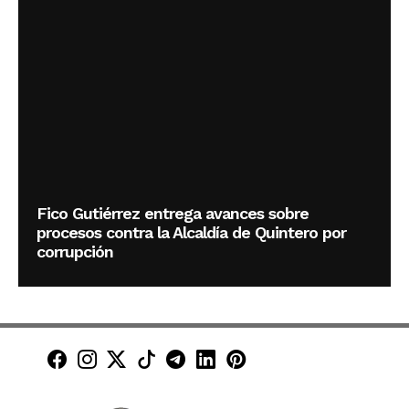
Fico Gutiérrez entrega avances sobre
procesos contra la Alcaldía de Quintero por
corrupción
Minuto30 en Facebook
Minuto30 en Instagram
Minuto30 en X (Twitter)
Minuto30 en TikTok
Canal de Minuto30 en T
Minuto30 en LinkedIn
Minuto30 en Pinte