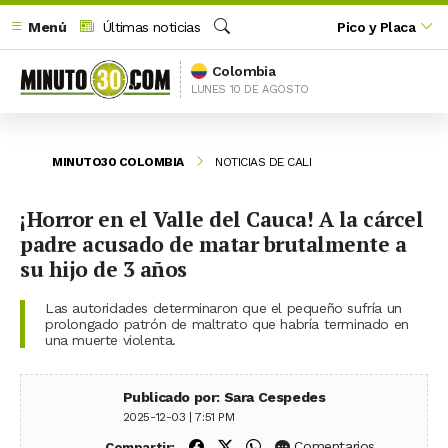
Menú
Últimas noticias
Pico y Placa
Buscar
Colombia
LUNES 10 DE AGOSTO
MINUTO30 COLOMBIA
NOTICIAS DE CALI
¡Horror en el Valle del Cauca! A la cárcel
padre acusado de matar brutalmente a
su hijo de 3 años
Las autoridades determinaron que el pequeño sufría un
prolongado patrón de maltrato que habría terminado en
una muerte violenta.
Publicado por: Sara Cespedes
2025-12-03 | 7:51 PM
Compartir en Facebook
Compartir en X (Twitter)
Compartir en WhatsApp
Comentarios
Compartir: