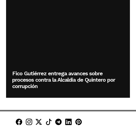
Fico Gutiérrez entrega avances sobre
procesos contra la Alcaldía de Quintero por
corrupción
Minuto30 en Facebook
Minuto30 en Instagram
Minuto30 en X (Twitter)
Minuto30 en TikTok
Canal de Minuto30 en T
Minuto30 en LinkedIn
Minuto30 en Pinte