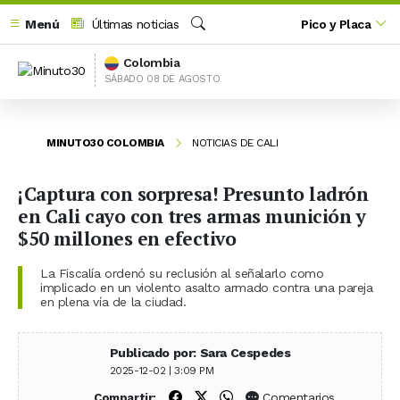
Menú
Últimas noticias
Pico y Placa
Buscar
Colombia
SÁBADO 08 DE AGOSTO
MINUTO30 COLOMBIA
NOTICIAS DE CALI
¡Captura con sorpresa! Presunto ladrón
en Cali cayo con tres armas munición y
$50 millones en efectivo
La Fiscalía ordenó su reclusión al señalarlo como
implicado en un violento asalto armado contra una pareja
en plena vía de la ciudad.
Publicado por: Sara Cespedes
2025-12-02 | 3:09 PM
Compartir en Facebook
Compartir en X (Twitter)
Compartir en WhatsApp
Comentarios
Compartir: