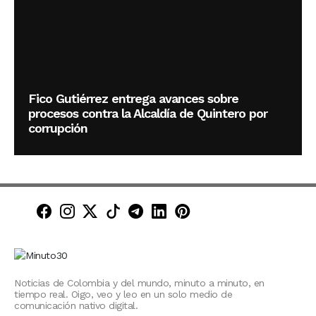
Fico Gutiérrez entrega avances sobre
procesos contra la Alcaldía de Quintero por
corrupción
Minuto30 en Facebook
Minuto30 en Instagram
Minuto30 en X (Twitter)
Minuto30 en TikTok
Canal de Minuto30 en T
Minuto30 en LinkedIn
Minuto30 en Pinte
Noticias de Colombia y del mundo, minuto a minuto, en
tiempo real. Oigo, veo y leo en un solo medio de
comunicación nativo digital.