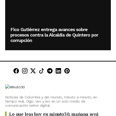
Fico Gutiérrez entrega avances sobre
procesos contra la Alcaldía de Quintero por
corrupción
Minuto30 en Facebook
Minuto30 en Instagram
Minuto30 en X (Twitter)
Minuto30 en TikTok
Canal de Minuto30 en T
Minuto30 en LinkedIn
Minuto30 en Pinte
Noticias de Colombia y del mundo, minuto a minuto, en
tiempo real. Oigo, veo y leo en un solo medio de
comunicación nativo digital.
Lo que leas hoy en minuto30, mañana será