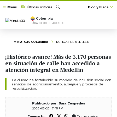
Menú
Últimas noticias
Pico y Placa
Buscar
Colombia
SÁBADO 08 DE AGOSTO
MINUTO30 COLOMBIA
NOTICIAS DE MEDELLÍN
¡Histórico avance! Más de 3.170 personas
en situación de calle han accedido a
atención integral en Medellín
La ciudad ha fortalecido su modelo de inclusión social con
servicios de acompañamiento, albergue y procesos de
resocialización.
Publicado por: Sara Cespedes
2026-05-23 | 7:45 PM
Compartir en Facebook
Compartir en X (Twitter)
Compartir en WhatsApp
Comentarios
Compartir: