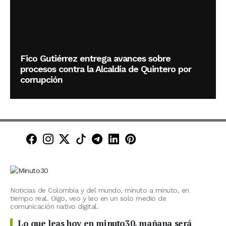
Fico Gutiérrez entrega avances sobre
procesos contra la Alcaldía de Quintero por
corrupción
Minuto30 en Facebook
Minuto30 en Instagram
Minuto30 en X (Twitter)
Minuto30 en TikTok
Canal de Minuto30 en T
Minuto30 en LinkedIn
Minuto30 en Pinte
Noticias de Colombia y del mundo, minuto a minuto, en
tiempo real. Oigo, veo y leo en un solo medio de
comunicación nativo digital.
Lo que leas hoy en minuto30, mañana será