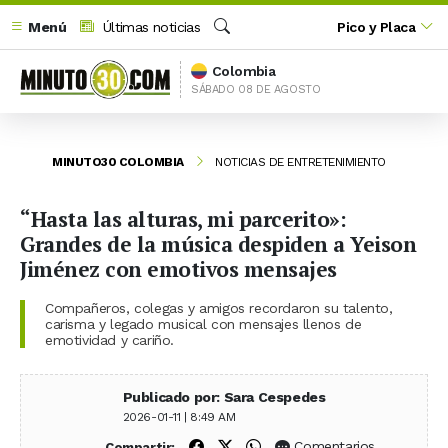
Menú
Últimas noticias
Pico y Placa
Buscar
Colombia
SÁBADO 08 DE AGOSTO
MINUTO30 COLOMBIA
NOTICIAS DE ENTRETENIMIENTO
“Hasta las alturas, mi parcerito»:
Grandes de la música despiden a Yeison
Jiménez con emotivos mensajes
Compañeros, colegas y amigos recordaron su talento,
carisma y legado musical con mensajes llenos de
emotividad y cariño.
Publicado por: Sara Cespedes
2026-01-11 | 8:49 AM
Compartir en Facebook
Compartir en X (Twitter)
Compartir en WhatsApp
Comentarios
Compartir: