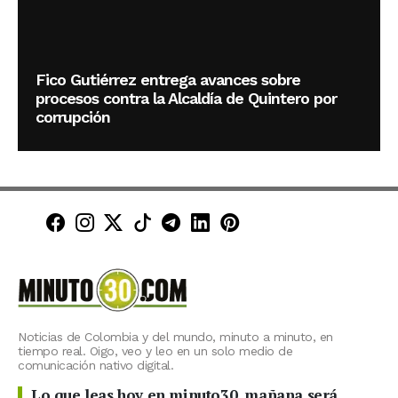
Fico Gutiérrez entrega avances sobre
procesos contra la Alcaldía de Quintero por
corrupción
Minuto30 en Facebook
Minuto30 en Instagram
Minuto30 en X (Twitter)
Minuto30 en TikTok
Canal de Minuto30 en T
Minuto30 en LinkedIn
Minuto30 en Pinte
Noticias de Colombia y del mundo, minuto a minuto, en
tiempo real. Oigo, veo y leo en un solo medio de
comunicación nativo digital.
Lo que leas hoy en minuto30, mañana será