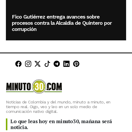
Fico Gutiérrez entrega avances sobre
procesos contra la Alcaldía de Quintero por
corrupción
Minuto30 en Facebook
Minuto30 en Instagram
Minuto30 en X (Twitter)
Minuto30 en TikTok
Canal de Minuto30 en T
Minuto30 en LinkedIn
Minuto30 en Pinte
Noticias de Colombia y del mundo, minuto a minuto, en
tiempo real. Oigo, veo y leo en un solo medio de
comunicación nativo digital.
Lo que leas hoy en minuto30, mañana será
noticia.