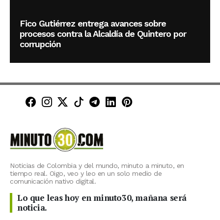
Fico Gutiérrez entrega avances sobre
procesos contra la Alcaldía de Quintero por
corrupción
Minuto30 en Facebook
Minuto30 en Instagram
Minuto30 en X (Twitter)
Minuto30 en TikTok
Canal de Minuto30 en T
Minuto30 en LinkedIn
Minuto30 en Pinte
Noticias de Colombia y del mundo, minuto a minuto, en
tiempo real. Oigo, veo y leo en un solo medio de
comunicación nativo digital.
Lo que leas hoy en minuto30, mañana será
noticia.