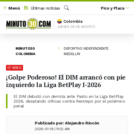
Menú
Últimas noticias
Pico y Placa
Buscar
Colombia
JUEVES 06 DE AGOSTO
MINUTO30
DEPORTIVO INDEPENDIENTE
COLOMBIA
MEDELLÍN
VIDEO
¡Golpe Poderoso! El DIM arrancó con pie
izquierdo la Liga BetPlay I-2026
El DIM debutó con derrota ante Pasto en la Liga BetPlay
2026, desatando críticas contra Restrepo por el polémico
penal
Publicado por: Alejandro Rincón
2026-01-19 | 11:02 AM