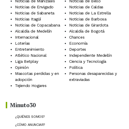
Noticias de Manizales
Noticias de Bello
Noticias de Envigado
Noticias de Caldas
Noticias de Sabaneta
Noticias de La Estrella
Noticias Itagüí
Noticias de Barbosa
Noticias de Copacabana
Noticias de Girardota
Alcaldía de Medellín
Alcaldía de Bogotá
Internacional
Chances
Loterías
Economía
Entretenimiento
Deportes
Atlético Nacional
Independiente Medellín
Liga Betplay
Ciencia y Tecnología
Opinión
Política
Mascotas perdidas y en
Personas desaparecidas y
adopción
extraviadas
Tejiendo Hogares
Minuto30
¿QUIÉNES SOMOS?
¿CÓMO ANUNCIAR?