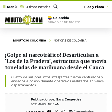
Menú
Últimas noticias
Pico y Placa
Buscar
Colombia
SÁBADO 08 DE AGOSTO
MINUTO30 COLOMBIA
NOTICIAS DE COLOMBIA
¡Golpe al narcotráfico! Desarticulan a
‘Los de la Pradera’, estructura que movía
toneladas de marihuana desde el Cauca
Cuatro de sus presuntos integrantes fueron capturados y
enviados a prisión durante operativos realizados en varios
departamentos.
Publicado por: Sara Cespedes
2025-11-03 | 10:15 AM
Compartir en Facebook
Compartir en X (Twitter)
Compartir en WhatsApp
Comentarios
Compartir: