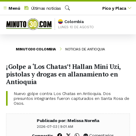
Menú
Últimas noticias
Pico y Placa
Buscar
Colombia
LUNES 10 DE AGOSTO
MINUTO30 COLOMBIA
NOTICIAS DE ANTIOQUIA
¡Golpe a ‘Los Chatas’! Hallan Mini Uzi,
pistolas y drogas en allanamiento en
Antioquia
Nuevo golpe contra Los Chatas en Antioquia. Dos
presuntos integrantes fueron capturados en Santa Rosa de
Osos.
Publicado por: Melissa Noreña
2026-07-03 | 9:01 AM
Compartir en Facebook
Compartir en X (Twitter)
Compartir en WhatsApp
Comentarios
Compartir: