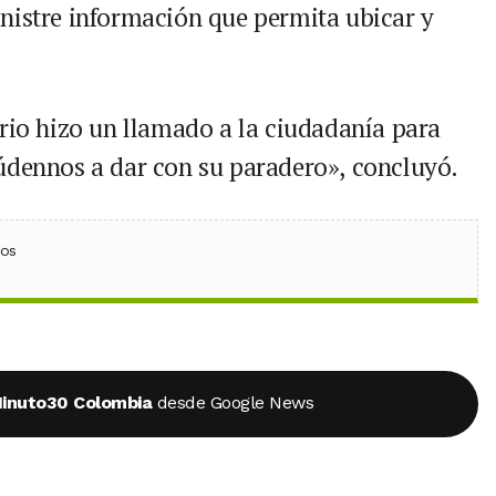
nistre información que permita ubicar y
ario hizo un llamado a la ciudadanía para
údennos a dar con su paradero», concluyó.
ebook
 (Twitter)
 en WhatsApp
ios
inuto30 Colombia
desde Google News