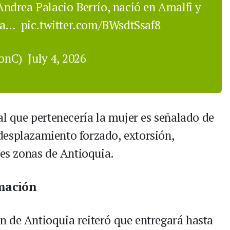
ndrea Palacio Berrío, nació en Amalfi y
eja…
pic.twitter.com/BWsdtSsaf8
donC)
July 4, 2026
al que pertenecería la mujer es señalado de
desplazamiento forzado, extorsión,
tes zonas de Antioquia.
mación
 de Antioquia reiteró que entregará hasta