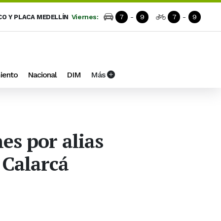
Viernes:
7
-
9
7
-
9
CO Y PLACA MEDELLÍN
iento
Nacional
DIM
Más
es por alias
 Calarcá