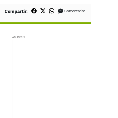
Compartir en Facebook
Compartir en X (Twitter)
Compartir en WhatsApp
Compartir:
Comentarios
ANUNCIO