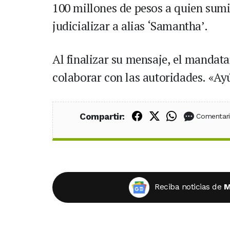
100 millones de pesos a quien sumi
judicializar a alias ‘Samantha’.
Al finalizar su mensaje, el mandat
colaborar con las autoridades. «Ay
Compartir en Fac
Compartir en X
Compartir
Compartir:
Comentar
Reciba noticias de
M