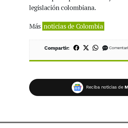
legislación colombiana.
Más
noticias de Colombia
Compartir en Fac
Compartir en X
Compartir
Compartir:
Comentar
Reciba noticias de
M