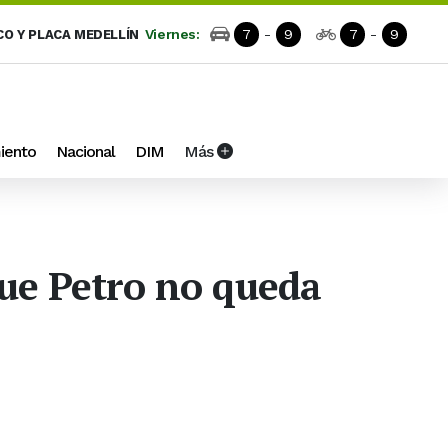
Viernes:
7
-
9
7
-
9
CO Y PLACA MEDELLÍN
iento
Nacional
DIM
Más
que Petro no queda