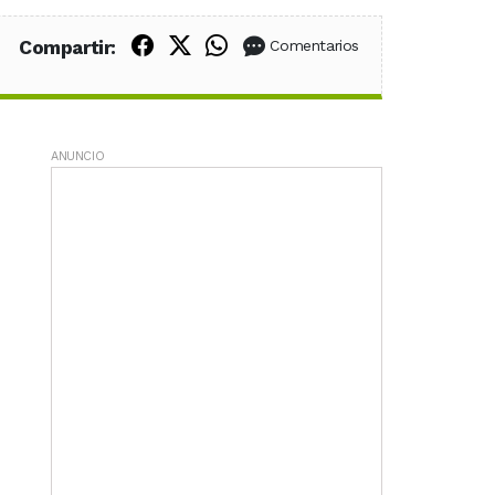
Compartir en Facebook
Compartir en X (Twitter)
Compartir en WhatsApp
Compartir:
Comentarios
ANUNCIO