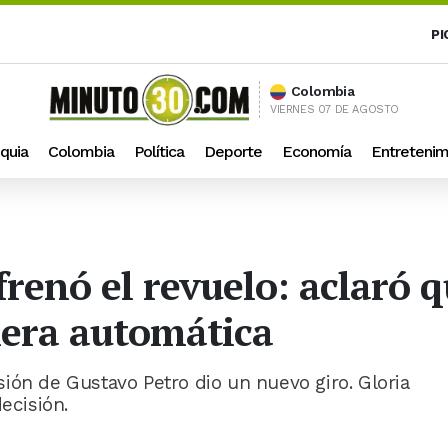
PI
Colombia
VIERNES 07 DE AGOSTO
quia
Colombia
Política
Deporte
Economía
Entretenim
frenó el revuelo: aclaró 
era automática
ión de Gustavo Petro dio un nuevo giro. Gloria
ecisión.