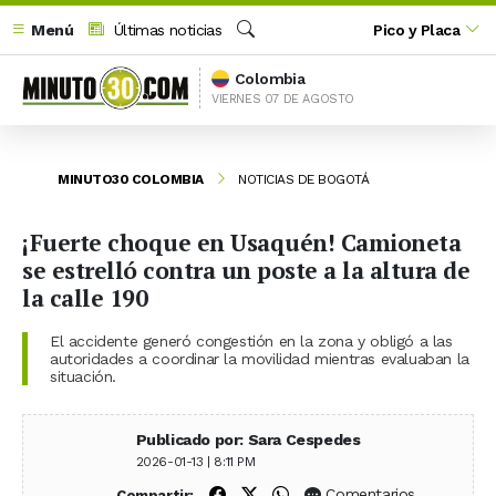
Menú
Últimas noticias
Pico y Placa
Buscar
Colombia
VIERNES 07 DE AGOSTO
MINUTO30 COLOMBIA
NOTICIAS DE BOGOTÁ
¡Fuerte choque en Usaquén! Camioneta
se estrelló contra un poste a la altura de
la calle 190
El accidente generó congestión en la zona y obligó a las
autoridades a coordinar la movilidad mientras evaluaban la
situación.
Publicado por: Sara Cespedes
2026-01-13 | 8:11 PM
Compartir en Facebook
Compartir en X (Twitter)
Compartir en WhatsApp
Comentarios
Compartir: