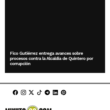
Fico Gutiérrez entrega avances sobre
procesos contra la Alcaldía de Quintero por
corrupción
Minuto30 en Facebook
Minuto30 en Instagram
Minuto30 en X (Twitter)
Minuto30 en TikTok
Canal de Minuto30 en T
Minuto30 en LinkedIn
Minuto30 en Pinte