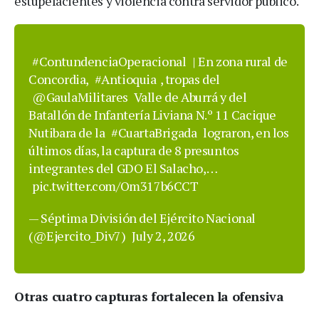
estupefacientes y violencia contra servidor público.
#ContundenciaOperacional
| En zona rural de
Concordia,
#Antioquia
, tropas del
@GaulaMilitares
Valle de Aburrá y del
Batallón de Infantería Liviana N.º 11 Cacique
Nutibara de la
#CuartaBrigada
lograron, en los
últimos días, la captura de 8 presuntos
integrantes del GDO El Salacho,…
pic.twitter.com/Om317b6CCT
— Séptima División del Ejército Nacional
(@Ejercito_Div7)
July 2, 2026
Otras cuatro capturas fortalecen la ofensiva