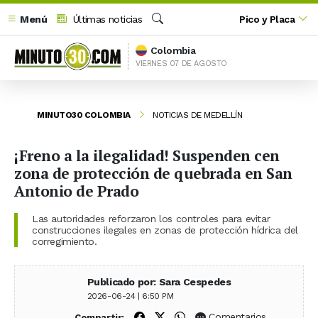
Menú
Últimas noticias
Pico y Placa
Buscar
Colombia
VIERNES 07 DE AGOSTO
MINUTO30 COLOMBIA
NOTICIAS DE MEDELLÍN
¡Freno a la ilegalidad! Suspenden cen
zona de protección de quebrada en San
Antonio de Prado
Las autoridades reforzaron los controles para evitar
construcciones ilegales en zonas de protección hídrica del
corregimiento.
Publicado por: Sara Cespedes
2026-06-24 | 6:50 PM
Compartir en Facebook
Compartir en X (Twitter)
Compartir en WhatsApp
Comentarios
Compartir: