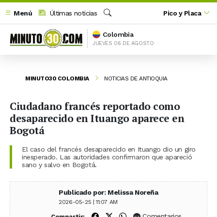
Menú
Últimas noticias
Pico y Placa
Buscar
Colombia
JUEVES 06 DE AGOSTO
MINUTO30 COLOMBIA
NOTICIAS DE ANTIOQUIA
Ciudadano francés reportado como
desaparecido en Ituango aparece en
Bogotá
El caso del francés desaparecido en Ituango dio un giro
inesperado. Las autoridades confirmaron que apareció
sano y salvo en Bogotá.
Publicado por: Melissa Noreña
2026-05-25 | 11:07 AM
Compartir en Facebook
Compartir en X (Twitter)
Compartir en WhatsApp
Comentarios
Compartir: