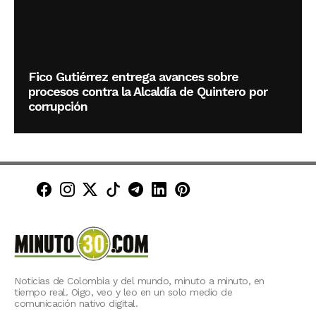
Fico Gutiérrez entrega avances sobre
procesos contra la Alcaldía de Quintero por
corrupción
Minuto30 en Facebook
Minuto30 en Instagram
Minuto30 en X (Twitter)
Minuto30 en TikTok
Canal de Minuto30 en T
Minuto30 en LinkedIn
Minuto30 en Pinte
Noticias de Colombia y del mundo, minuto a minuto, en
tiempo real. Oigo, veo y leo en un solo medio de
comunicación nativo digital.