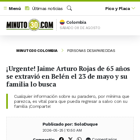
Menú
Últimas noticias
Pico y Placa
Buscar
Colombia
SÁBADO 08 DE AGOSTO
MINUTO30 COLOMBIA
PERSONAS DESAPARECIDAS
¡Urgente! Jaime Arturo Rojas de 65 años
se extravió en Belén el 23 de mayo y su
familia lo busca
Cualquier información sobre su paradero, por mínima que
parezca, es vital para que pueda regresar a salvo con su
familia ¡Comparte!
Publicado por: SoloDuque
2026-05-25 | 10:50 AM
Compartir en Facebook
Compartir en X (Twitter)
Compartir en WhatsApp
Comentarios
Compartir: