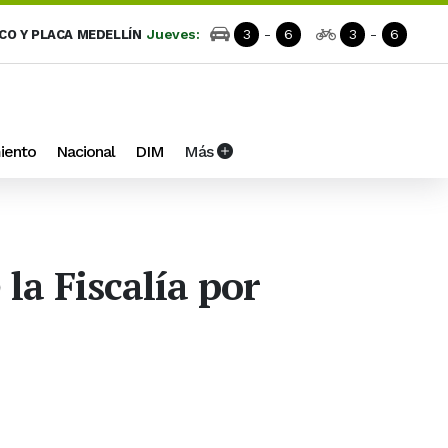
Jueves:
3
-
6
3
-
6
ICO Y PLACA MEDELLÍN
iento
Nacional
DIM
Más
la Fiscalía por