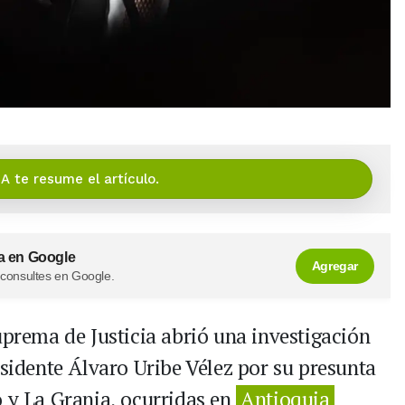
IA te resume el artículo.
a en Google
Agregar
 consultes en Google.
uprema de Justicia abrió una investigación
esidente Álvaro Uribe Vélez por su presunta
o y La Granja, ocurridas en
Antioquia