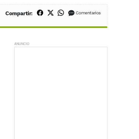
Compartir en Facebook
Compartir en X (Twitter)
Compartir en WhatsApp
Compartir:
Comentarios
ANUNCIO