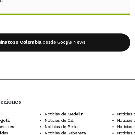
ebook
 (Twitter)
 en WhatsApp
ios
inuto30 Colombia
desde Google News
ecciones
 Telegram
dIn
terest
Noticias de Medellín
Noticias 
ogotá
Noticias de Cali
Noticias
anizales
Noticias de Bello
Noticias
aldas
Noticias de Sabaneta
Noticias 