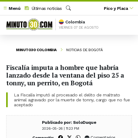
Menú
Últimas noticias
Pico y Placa
Buscar
Colombia
VIERNES 07 DE AGOSTO
MINUTO30 COLOMBIA
NOTICIAS DE BOGOTÁ
Fiscalía imputa a hombre que habría
lanzado desde la ventana del piso 25 a
tonny, un perrito, en Bogotá
La Fiscalía imputó al procesado el delito de maltrato
animal agravado por la muerte de tonny, cargo que no fue
aceptado
Publicado por: SoloDuque
2026-05-26 | 11:23 PM
Compartir en Facebook
Compartir en X (Twitter)
Compartir en WhatsApp
Comentarios
Compartir: