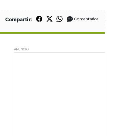
Compartir en Facebook
Compartir en X (Twitter)
Compartir en WhatsApp
Compartir:
Comentarios
ANUNCIO