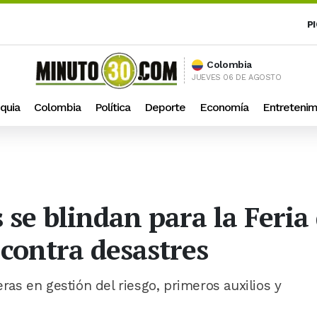
P
Colombia
JUEVES 06 DE AGOSTO
quia
Colombia
Política
Deporte
Economía
Entretenim
s se blindan para la Feria 
 contra desastres
eras en gestión del riesgo, primeros auxilios y