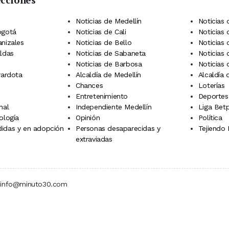
 Telegram
dIn
terest
Noticias de Medellín
Noticias 
ogotá
Noticias de Cali
Noticias
anizales
Noticias de Bello
Noticias
aldas
Noticias de Sabaneta
Noticias 
Noticias de Barbosa
Noticias
rardota
Alcaldía de Medellín
Alcaldía
Chances
Loterías
Entretenimiento
Deportes
nal
Independiente Medellín
Liga Betp
ología
Opinión
Política
idas y en adopción
Personas desaparecidas y
Tejiendo
extraviadas
 | info@minuto30.com