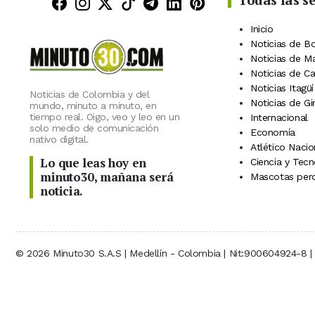
Minuto30 en Facebook
Minuto30 en Instagram
Minuto30 en X (Twitter)
Minuto30 en TikTok
Canal de Minuto30 en
Minuto30 en Linke
Minuto30 en Pin
Inicio
Noticias de B
Noticias de M
Noticias de C
Noticias Itagüí
Noticias de Colombia y del
Noticias de Gi
mundo, minuto a minuto, en
tiempo real. Oigo, veo y leo en un
Internacional
solo medio de comunicación
Economía
nativo digital.
Atlético Nacio
Lo que leas hoy en
Ciencia y Tecn
minuto30, mañana será
Mascotas perd
noticia.
© 2026 Minuto30 S.A.S | Medellín - Colombia | Nit:900604924-8