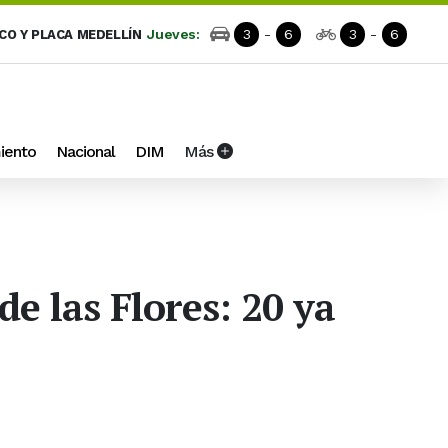
Jueves:
3
-
6
3
-
6
ICO Y PLACA MEDELLÍN
iento
Nacional
DIM
Más
de las Flores: 20 ya