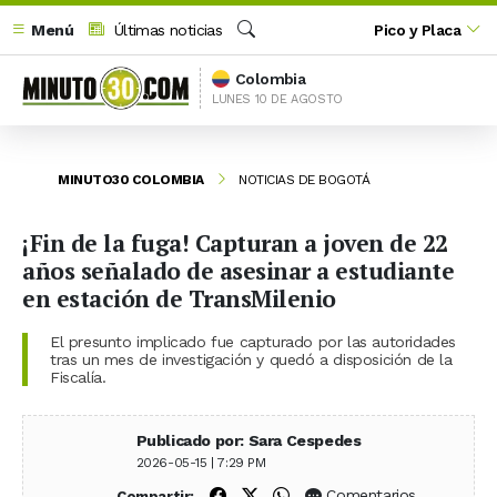
Menú
Últimas noticias
Pico y Placa
Buscar
Colombia
LUNES 10 DE AGOSTO
MINUTO30 COLOMBIA
NOTICIAS DE BOGOTÁ
¡Fin de la fuga! Capturan a joven de 22
años señalado de asesinar a estudiante
en estación de TransMilenio
El presunto implicado fue capturado por las autoridades
tras un mes de investigación y quedó a disposición de la
Fiscalía.
Publicado por: Sara Cespedes
2026-05-15 | 7:29 PM
Compartir en Facebook
Compartir en X (Twitter)
Compartir en WhatsApp
Comentarios
Compartir: