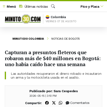
Menú
Últimas noticias
Pico y Placa
Buscar
Colombia
VIERNES 07 DE AGOSTO
MINUTO30 COLOMBIA
NOTICIAS DE BOGOTÁ
Capturan a presuntos fleteros que
robaron más de $40 millones en Bogotá:
uno había caído hace una semana
Las autoridades recuperaron el dinero robado e incautaron
un arma y la motocicleta usada en el asalto.
Publicado por: Sara Cespedes
2026-05-15 | 3:10 PM
Compartir en Facebook
Compartir en X (Twitter)
Compartir en WhatsApp
Comentarios
Compartir: