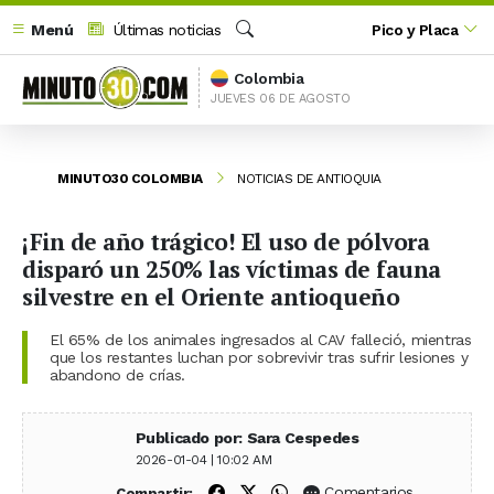
Menú
Últimas noticias
Pico y Placa
Buscar
Colombia
JUEVES 06 DE AGOSTO
MINUTO30 COLOMBIA
NOTICIAS DE ANTIOQUIA
¡Fin de año trágico! El uso de pólvora
disparó un 250% las víctimas de fauna
silvestre en el Oriente antioqueño
El 65% de los animales ingresados al CAV falleció, mientras
que los restantes luchan por sobrevivir tras sufrir lesiones y
abandono de crías.
Publicado por: Sara Cespedes
2026-01-04 | 10:02 AM
Compartir en Facebook
Compartir en X (Twitter)
Compartir en WhatsApp
Comentarios
Compartir: