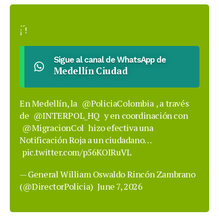
¡́ ́!
Sigue al canal de WhatsApp de
Medellín Ciudad
En Medellín, la
@PoliciaColombia
, a través
de
@INTERPOL_HQ
y en coordinación con
@MigracionCol
hizo efectiva una
Notificación Roja a un ciudadano…
pic.twitter.com/p56KOIRuVL
— General William Oswaldo Rincón Zambrano
(@DirectorPolicia)
June 7, 2026