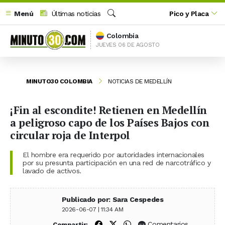
Menú
Últimas noticias
Pico y Placa
Buscar
Colombia
JUEVES 06 DE AGOSTO
MINUTO30 COLOMBIA
NOTICIAS DE MEDELLÍN
¡Fin al escondite! Retienen en Medellín
a peligroso capo de los Países Bajos con
circular roja de Interpol
El hombre era requerido por autoridades internacionales
por su presunta participación en una red de narcotráfico y
lavado de activos.
Publicado por: Sara Cespedes
2026-06-07 | 11:34 AM
Compartir en Facebook
Compartir en X (Twitter)
Compartir en WhatsApp
Comentarios
Compartir: